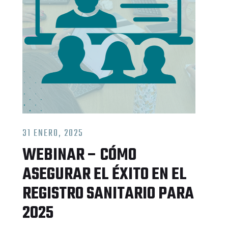
Amazon
APPCC Sistema Autocontrol
Auditoría Web
Aviso legal
Blog
Contacto
31 ENERO, 2025
Cosméticos
WEBINAR – CÓMO
Cumplir está bien. Evitar sanciones
ASEGURAR EL ÉXITO EN EL
¡está mejor!
REGISTRO SANITARIO PARA
Declaración accesibilidad
2025
Inicio