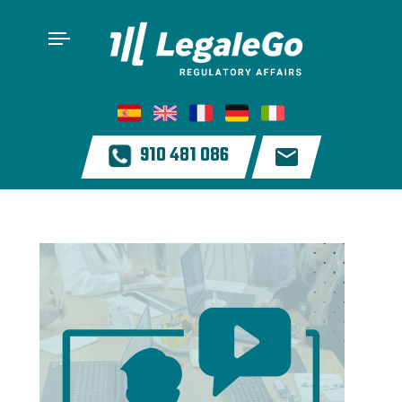
910 481 086
¿Quieres vender complementos
alimenticios en Italia? No esperes, y
¡empieza ya!
Amazon FBA – Cómo vender
complementos alimenticios por