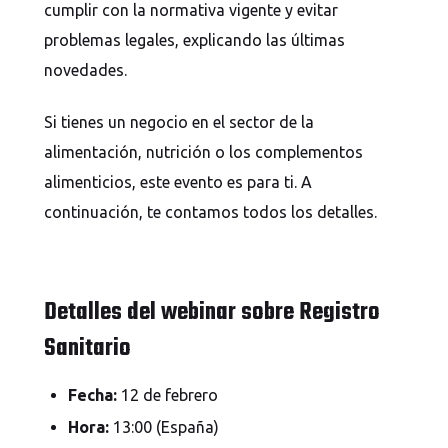
cumplir con la normativa vigente y evitar
RSC
problemas legales,
explicando las últimas
SELL+ Increase your sales
novedades
.
Servicios
Si tienes un negocio en el sector de la
Consultoría Seguridad Alimentaria
alimentación, nutrición o los complementos
alimenticios, este evento es para ti. A
Cómo trabajamos
continuación, te contamos todos los detalles.
Etiquetas de productos
Registro Sanitario
Detalles del webinar sobre Registro
Servicios de LegaleGo
Sanitario
Trabaja con nosotros
VENDE+ Aumenta tus ventas
Fecha:
12 de febrero
Hora:
13:00 (España)