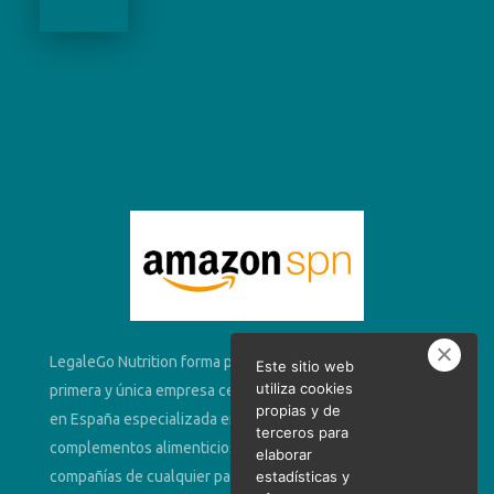
LegaleGo Nutrition forma parte de Amazon SPN. Somos la
Este sitio web
utiliza cookies
primera y única empresa certificada por Amazon con sede
propias y de
en España especializada en el cumplimento normativo de
terceros para
complementos alimenticios que ofrece sus servicios a las
elaborar
estadísticas y
compañías de cualquier país del mundo que vendan ya o