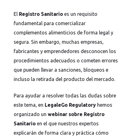
Inicio
El
Registro Sanitario
es un requisito
Mapa del mundo prueba
fundamental para comercializar
Mapa web
complementos alimenticios de forma legal y
segura. Sin embargo, muchas empresas,
Nosotros
fabricantes y emprendedores desconocen los
Nosotros2
procedimientos adecuados o cometen errores
que pueden llevar a sanciones, bloqueos e
Política de cookies
incluso la retirada del producto del mercado.
Política de privacidad
Para ayudar a resolver todas las dudas sobre
Política de privacidad 2
este tema, en
LegaleGo Regulatory
hemos
REDIRECCIÓN A GUÍA
organizado un
webinar sobre Registro
Reserva tu cita con nosotros en
Sanitario
en el que nuestros expertos
explicarán de forma clara y práctica cómo
Vitafoods Europe